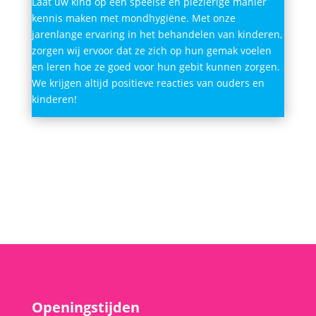
Laat uw kind op een speelse en plezierige manier
kennis maken met mondhygiëne. Met onze
jarenlange ervaring in het behandelen van kinderen,
zorgen wij ervoor dat ze zich op hun gemak voelen
en leren hoe ze goed voor hun gebit kunnen zorgen.
We krijgen altijd positieve reacties van ouders en
kinderen!
Openingstijden